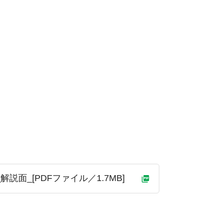
説面_[PDFファイル／1.7MB]