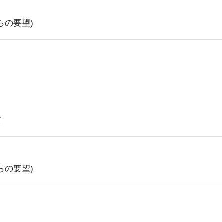
らの要望)
て
らの要望)