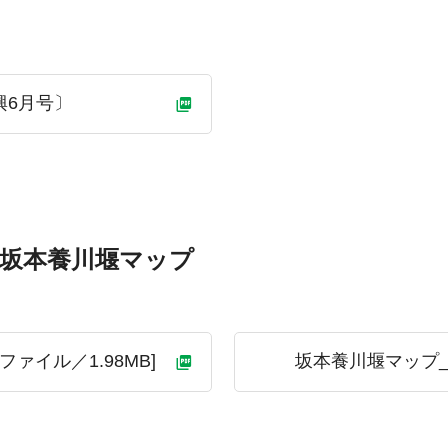
興6月号〕
坂本養川堰マップ
ァイル／1.98MB]
坂本養川堰マップ_解