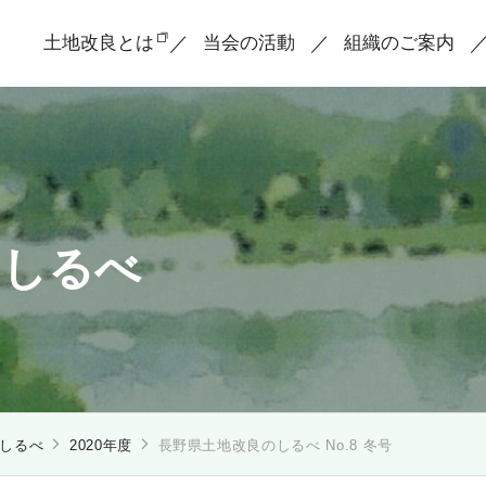
土地改良とは
当会の活動
組織のご案内
のしるべ
しるべ
2020年度
長野県土地改良のしるべ No.8 冬号