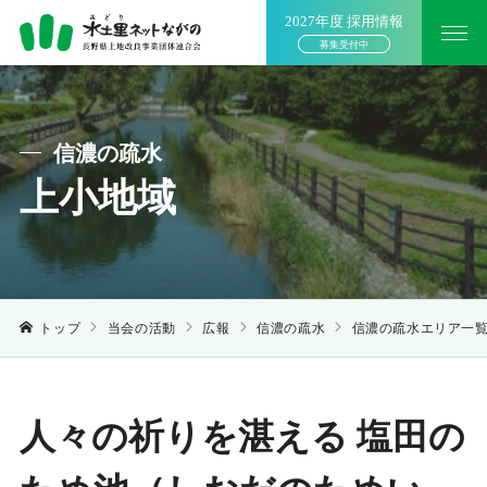
2027年度 採用情報
募集受付中
信濃の疏水
上小地域
トップ
当会の活動
広報
信濃の疏水
信濃の疏水エリア一
人々の祈りを湛える 塩田の