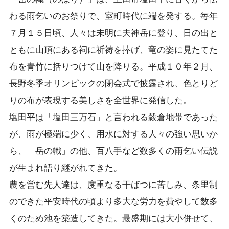
わる雨乞いのお祭りで、室町時代に端を発する。毎年
７月１５日頃、人々は未明に夫神岳に登り、日の出と
ともに山頂にある祠に祈祷を捧げ、竜の姿に見たてた
布を青竹に括りつけて山を降りる。平成１０年２月、
長野冬季オリンピックの閉会式で披露され、色とりど
りの布が表現する美しさを全世界に発信した。
塩田平は「塩田三万石」と言われる穀倉地帯であった
が、雨が極端に少く、用水に対する人々の強い思いか
ら、「岳の幟」の他、百八手など数多くの雨乞い伝説
が生まれ語り継がれてきた。
農を営む先人達は、度重なる干ばつに苦しみ、条里制
のできた平安時代の頃より多大な労力を費やして数多
くのため池を築造してきた。最盛期には大小併せて、