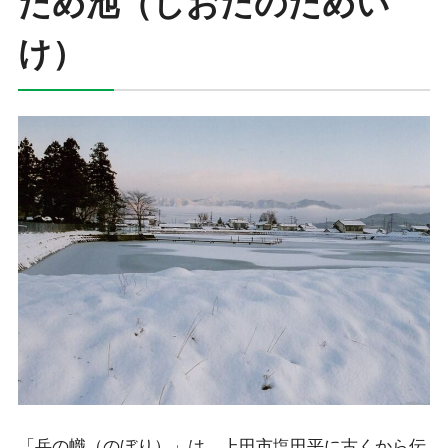
ため池（しおだのためい
け）
「岳の幟（のぼり）」は、上田市塩田平に古くから伝