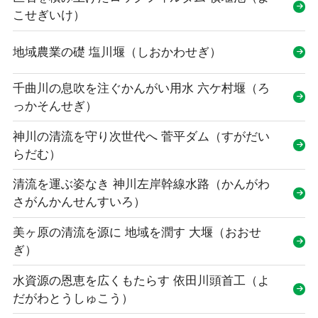
こせぎいけ）
地域農業の礎 塩川堰（しおかわせぎ）
千曲川の息吹を注ぐかんがい用水 六ケ村堰（ろ
っかそんせぎ）
神川の清流を守り次世代へ 菅平ダム（すがだい
らだむ）
清流を運ぶ姿なき 神川左岸幹線水路（かんがわ
さがんかんせんすいろ）
美ヶ原の清流を源に 地域を潤す 大堰（おおせ
ぎ）
水資源の恩恵を広くもたらす 依田川頭首工（よ
だがわとうしゅこう）