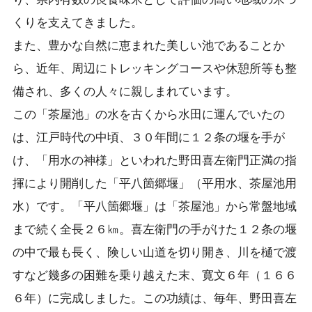
くりを支えてきました。
また、豊かな自然に恵まれた美しい池であることか
ら、近年、周辺にトレッキングコースや休憩所等も整
備され、多くの人々に親しまれています。
この「茶屋池」の水を古くから水田に運んでいたの
は、江戸時代の中頃、３０年間に１２条の堰を手が
け、「用水の神様」といわれた野田喜左衛門正満の指
揮により開削した「平八箇郷堰」（平用水、茶屋池用
水）です。「平八箇郷堰」は「茶屋池」から常盤地域
まで続く全長２６㎞。喜左衛門の手がけた１２条の堰
の中で最も長く、険しい山道を切り開き、川を樋で渡
すなど幾多の困難を乗り越えた末、寛文６年（１６６
６年）に完成しました。この功績は、毎年、野田喜左