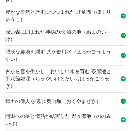
豊かな自然と歴史につつまれた 北竜湖（ほくり
ゅうこ）
深い森に囲まれた神秘の池 沼の池（ぬまのい
け）
肥沃な農地を潤す 八ケ郷用水（はっかごうよう
すい）
古から雪を生かし おいしい米を育む 茶屋池と
平八箇郷堰（ちゃやいけとたいらはっかごうせ
ぎ）
郷土の偉人を偲ぶ 奥山堰（おくやまぜき）
開田への夢と情熱が結実した 野々海池（ののみ
いけ）