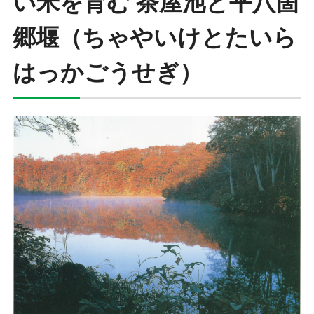
い米を育む 茶屋池と平八箇
郷堰（ちゃやいけとたいら
はっかごうせぎ）