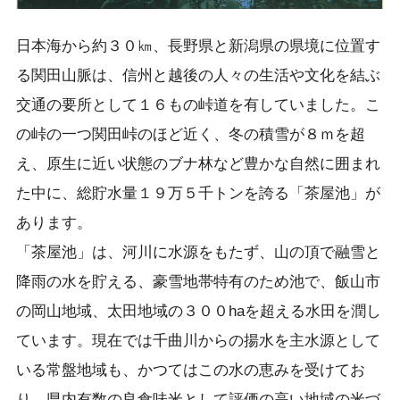
日本海から約３０㎞、長野県と新潟県の県境に位置す
る関田山脈は、信州と越後の人々の生活や文化を結ぶ
交通の要所として１６もの峠道を有していました。こ
の峠の一つ関田峠のほど近く、冬の積雪が８ｍを超
え、原生に近い状態のブナ林など豊かな自然に囲まれ
た中に、総貯水量１９万５千トンを誇る「茶屋池」が
あります。
「茶屋池」は、河川に水源をもたず、山の頂で融雪と
降雨の水を貯える、豪雪地帯特有のため池で、飯山市
の岡山地域、太田地域の３００haを超える水田を潤し
ています。現在では千曲川からの揚水を主水源として
いる常盤地域も、かつてはこの水の恵みを受けてお
り、県内有数の良食味米として評価の高い地域の米づ