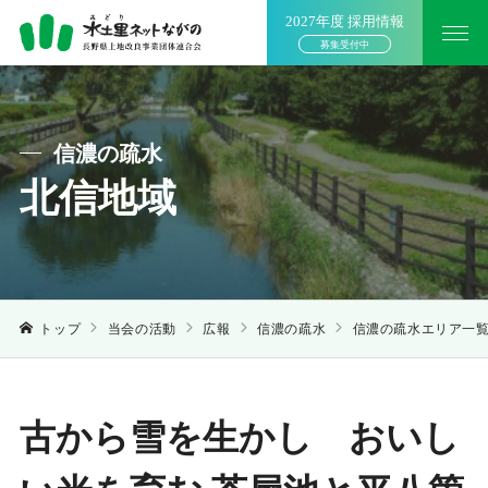
2027年度 採用情報
募集受付中
信濃の疏水
北信地域
トップ
当会の活動
広報
信濃の疏水
信濃の疏水エリア一
古から雪を生かし おいし